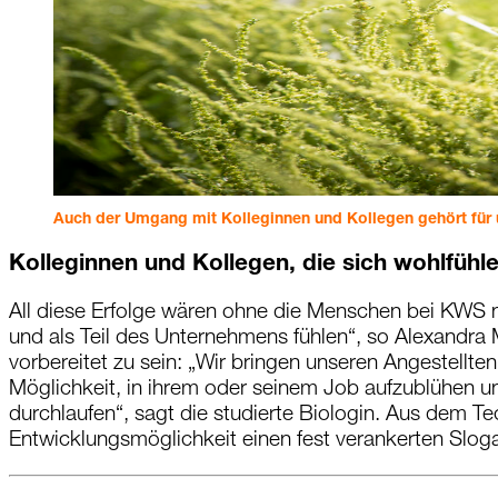
Auch der Umgang mit Kolleginnen und Kollegen gehört für u
Kolleginnen und Kollegen, die sich wohlfühl
All diese Erfolge wären ohne die Menschen bei KWS ni
und als Teil des Unternehmens fühlen“, so Alexandra M
vorbereitet zu sein: „Wir bringen unseren Angestellt
Möglichkeit, in ihrem oder seinem Job aufzublühen u
durchlaufen“, sagt die studierte Biologin. Aus dem 
Entwicklungsmöglichkeit einen fest verankerten Sloga