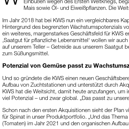
W
Einbußen wegen des Ersten Weltkriegs, began
Mais sowie Öl- und Eiweißpflanzen. Die Weits
Im Jahr 2018 hat bei KWS nun ein vergleichbares Ka
Hintergrund des begrenzten Wachstumspotenzials vo
ein weiteres, margenstarkes Geschäftsfeld für KWS er
‚Saatgut für pflanzliche Lebensmittel‘ wollen wir au
auf unserem Teller – Getreide aus unserem Saatgut b
zum Süßungsmittel.
Potenzial von Gemüse passt zu Wachstumsz
Und so gründete die KWS einen neuen Geschäftsberei
Aufbau von Zuchtstationen und unterstützt durch Akqu
KWS hat die Weitsicht, damit heute anzufangen, um i
viel Potenzial – und zwar global. „Das passt zu unse
Schon nach den ersten Akquisitionen sieht der Plan
für Spinat in unser Produktportfolio. „Und das Them
(Tomaten) im Jahr 2021 und den organischen Aufbau w