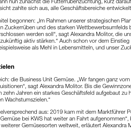
n nun zunächst die Futterrübenzüchtung, kurz darauf f
icht zahlte sich aus, alle Geschäftsbereiche entwickelt
pitel begonnen: „Im Rahmen unserer strategischen Pl
n Zuckerrüben und des starken Wettbewerbsumfelds be
schlossen werden soll“, sagt Alexandra Molitor, die un
ch zukünftig aktiv stärken.“ Auch schon vor dem Einst
eispielsweise als Mehl in Lebensmitteln, und unser Zu
ielen
ch: die Business Unit Gemüse. „Wir fangen ganz vorn
isitionen“, sagt Alexandra Molitor. Bis die Gewinnzone
n zehn Jahren ein starkes Geschäftsfeld aufgebaut zu
ren Wachstumszielen.“
 vielversprechend aus: 2019 kam mit dem Marktführer 
a Gemüse bei KWS hat weiter an Fahrt aufgenommen“, b
eiterer Gemüsesorten weltweit, erläutert Alexandra Mo