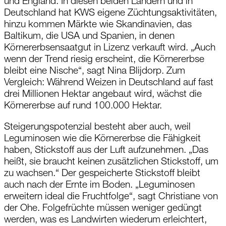
und England. In diesen beiden Ländern und in
Deutschland hat KWS eigene Züchtungsaktivitäten,
hinzu kommen Märkte wie Skandinavien, das
Baltikum, die USA und Spanien, in denen
Körnererbsensaatgut in Lizenz verkauft wird. „Auch
wenn der Trend riesig erscheint, die Körnererbse
bleibt eine Nische“, sagt Nina Blijdorp. Zum
Vergleich: Während Weizen in Deutschland auf fast
drei Millionen Hektar angebaut wird, wächst die
Körnererbse auf rund 100.000 Hektar.
Steigerungspotenzial besteht aber auch, weil
Leguminosen wie die Körnererbse die Fähigkeit
haben, Stickstoff aus der Luft aufzunehmen. „Das
heißt, sie braucht keinen zusätzlichen Stickstoff, um
zu wachsen.“ Der gespeicherte Stickstoff bleibt
auch nach der Ernte im Boden. „Leguminosen
erweitern ideal die Fruchtfolge“, sagt Christiane von
der Ohe. Folgefrüchte müssen weniger gedüngt
werden, was es Landwirten wiederum erleichtert,