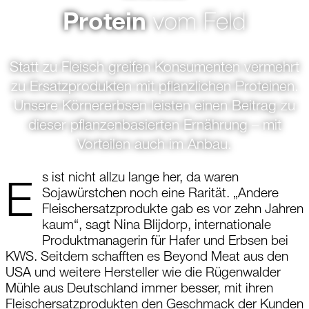
Protein
vom Feld
Statt zu Fleisch greifen Konsumenten vermehrt
zu Ersatzprodukten mit pflanzlichen Proteinen.
Unsere Körnererbsen leisten einen Beitrag zu
dieser pflanzenbasierten Ernährung – mit
Vorteilen auch im Anbau.
s ist nicht allzu lange her, da waren
E
Sojawürstchen noch eine Rarität. „Andere
Fleischersatzprodukte gab es vor zehn Jahren
kaum“, sagt Nina ­Blijdorp, internationale
Produktmanagerin für Hafer und Erbsen bei
KWS. Seitdem schafften es Beyond Meat aus den
USA und weitere Hersteller wie die Rügen­walder
Mühle aus Deutschland immer besser, mit ihren
Fleischersatzprodukten den Geschmack der Kunden