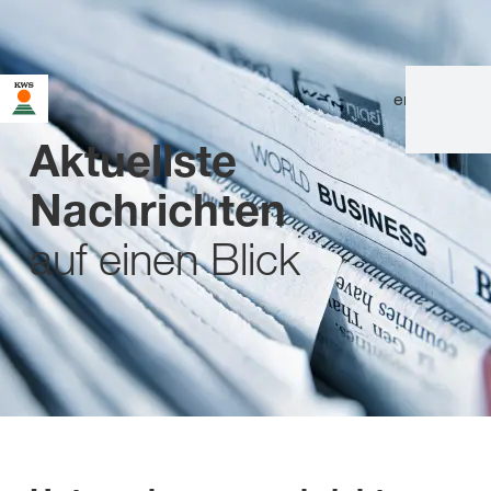
en
|
de
Aktuellste
Nachrichten
auf einen Blick