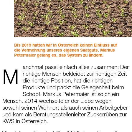
Bis 2019 hatten wir in Österreich keinen Einfluss auf
die Vermehrung unseres eigenen Saatguts. Markus
Petermaier gelang es, das System zu ändern.
anchmal passt einfach alles zusammen: Der
M
richtige Mensch bekleidet zur richtigen Zeit
die richtige Position, hat die richtigen
Produkte und packt die Gelegenheit beim
Schopf.
Markus
Petermaier
ist solch ein
Mensch.
2014 wechselte
er der Liebe wegen
sowohl seinen Wohnort als auch seinen Arbeitgeber
und kam als Beratungsstellenleiter Zuckerrüben zur
KWS in
Österreich
.