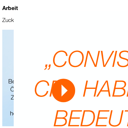
Arbeit
Zuckerrüben
Triple Austria
Mit den Ansprüchen
gewachsen
Binnen drei Jahren hat unser
Beratungsstellenleiter
Markus
Petermaier
in
Österreich den Marktanteil von KWS beim
Zuckerrübensaatgut mehr als verdoppelt.
Geholfen haben dabei unsere
hochleistungsfähigen Sorten der neuesten
Generation.